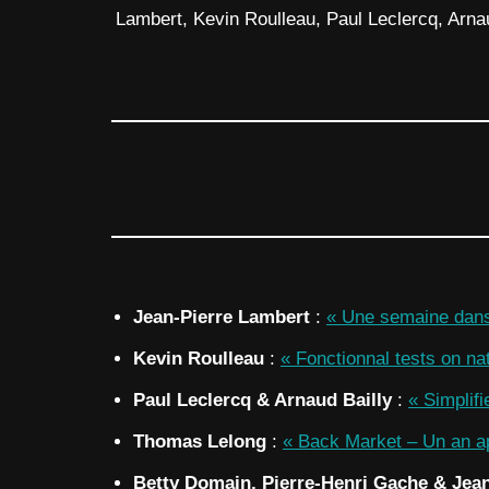
Lambert, Kevin Roulleau, Paul Leclercq, Arna
Jean-Pierre Lambert
:
« Une semaine dans
Kevin
Roulleau
:
« Fonctionnal tests on na
Paul Leclercq
& Arnaud Bailly
:
« Simplif
Thomas Lelong
:
« Back Market – Un an 
Betty
Domain, Pierre-Henri
Gache & Jean